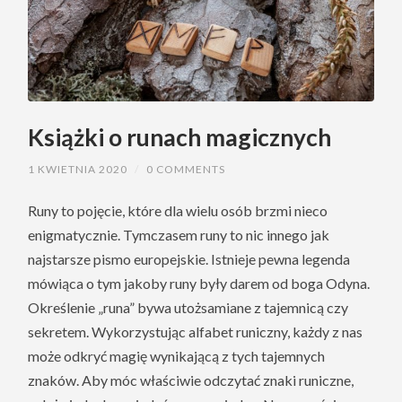
Książki o runach magicznych
1 KWIETNIA 2020
/
0 COMMENTS
Runy to pojęcie, które dla wielu osób brzmi nieco
enigmatycznie. Tymczasem runy to nic innego jak
najstarsze pismo europejskie. Istnieje pewna legenda
mówiąca o tym jakoby runy były darem od boga Odyna.
Określenie „runa” bywa utożsamiane z tajemnicą czy
sekretem. Wykorzystując alfabet runiczny, każdy z nas
może odkryć magię wynikającą z tych tajemnych
znaków. Aby móc właściwie odczytać znaki runiczne,